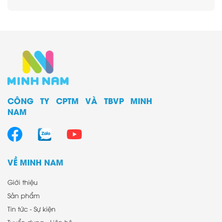
File bìa nhựa
File giấy
Kéo - Dao rọc giấy
Sổ lưu danh thiếp
Sản phẩm học sinh
Sản phẩm dụng cụ văn phòng khác
Sản phẩm phiên bản giới hạn
CÔNG TY CPTM VÀ TBVP MINH
NAM
VỀ MINH NAM
Giới thiệu
Sản phẩm
Tin tức - Sự kiện