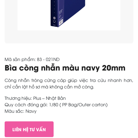
Mã sản phẩm: 83 - 021ND
Bìa còng nhẫn màu navy 20mm
Còng nhẫn tròng cứng cáp giúp việc tra cứu nhanh hơn,
chỉ cần lật hồ sơ mà không cần mở còng.
Thương hiệu: Plus – Nhật Bản
Quy cách đóng gói: 1/80 ( PP Bag/Outer carton)
Màu sắc: Navy
LIÊN HỆ TƯ VẤN