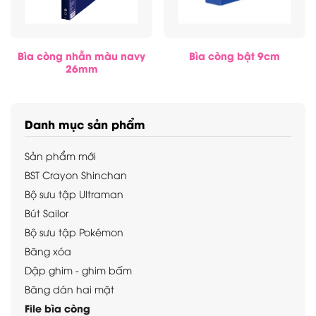
Bìa còng nhẫn màu navy
Bìa còng bật 9cm
26mm
Danh mục sản phẩm
Sản phẩm mới
BST Crayon Shinchan
Bộ sưu tập Ultraman
Bút Sailor
Bộ sưu tập Pokémon
Băng xóa
Dập ghim - ghim bấm
Băng dán hai mặt
File bìa còng