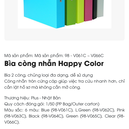
Mã sản phẩm: Mã sản phẩm: 98 - V061C ~ V066C
Bìa còng nhẫn Happy Color
Bìa 2 còng, chủng loại đa dạng, dễ sử dụng
Còng nhẫn tròn cứng cáp giúp việc tra cứu nhanh hơn, chỉ
cần lật hồ sơ mà không cần mở còng.
Thương hiệu: Plus - Nhật Bản
Quy cách đóng gói: 1/50 (PP Bag/Outer carton)
Màu sắc: 6 màu: Blue (98-V061C), L.Green (98-V062C), Pink
(98-V063C), Black (98-V064C), Green (98-V065C), Clear (98-
V066C).