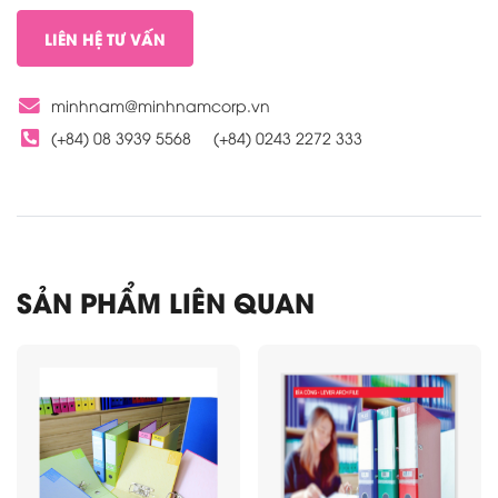
LIÊN HỆ TƯ VẤN
minhnam@minhnamcorp.vn
(+84) 08 3939 5568
(+84) 0243 2272 333
SẢN PHẨM LIÊN QUAN