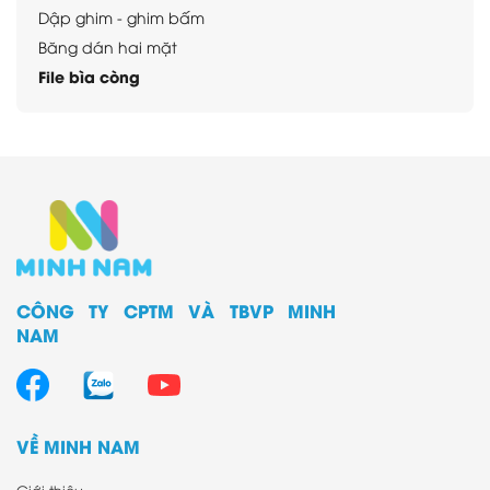
Dập ghim - ghim bấm
Băng dán hai mặt
File bìa còng
File bìa nhựa
File giấy
Kéo - Dao rọc giấy
Sổ lưu danh thiếp
Sản phẩm học sinh
Sản phẩm dụng cụ văn phòng khác
Sản phẩm phiên bản giới hạn
CÔNG TY CPTM VÀ TBVP MINH
NAM
VỀ MINH NAM