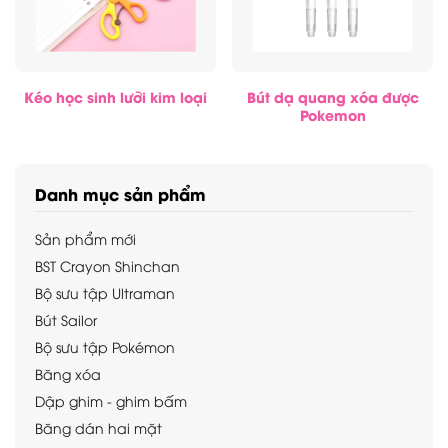
Kéo học sinh lưỡi kim loại
Bút dạ quang xóa được
Pokemon
Danh mục sản phẩm
Sản phẩm mới
BST Crayon Shinchan
Bộ sưu tập Ultraman
Bút Sailor
Bộ sưu tập Pokémon
Băng xóa
Dập ghim - ghim bấm
Băng dán hai mặt