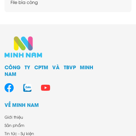
File bìa còng
File bìa nhựa
File giấy
Kéo - Dao rọc giấy
Sổ lưu danh thiếp
Sản phẩm học sinh
Sản phẩm dụng cụ văn phòng khác
Sản phẩm phiên bản giới hạn
CÔNG TY CPTM VÀ TBVP MINH
NAM
VỀ MINH NAM
Giới thiệu
Sản phẩm
Tin tức - Sự kiện