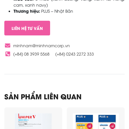
cam, xanh navy)
Thương hiệu:
PLUS – Nhật Bản
LIÊN HỆ TƯ VẤN
minhnam@minhnamcorp.vn
(+84) 08 3939 5568
(+84) 0243 2272 333
SẢN PHẨM LIÊN QUAN