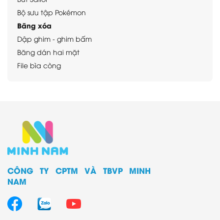
Bộ sưu tập Pokémon
Băng xóa
Dập ghim - ghim bấm
Băng dán hai mặt
File bìa còng
File bìa nhựa
File giấy
Kéo - Dao rọc giấy
Sổ lưu danh thiếp
Sản phẩm học sinh
Sản phẩm dụng cụ văn phòng khác
Sản phẩm phiên bản giới hạn
CÔNG TY CPTM VÀ TBVP MINH
NAM