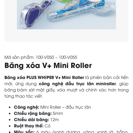
Mã sản phẩm: 100-V050 ~ 100-V055
Băng xóa V+ Mini Roller
Băng xóa PLUS WHIPER V+ Mini Roller
là phiên bản cải tiến
công nghệ đầu trục lăn miniroller
mới, ứng dụng
, giúp
băng bám sát mặt giấy, xóa mượt và chính xác hơn trong
từng thao tác viết.
Công nghệ:
Mini Roller – đầu trục lăn
Chiều rộng băng:
5mm
Chiều dài băng:
12m
Ruột thay thế:
Có
Màu sắc:
6 màu (xanh dương, vàng, xanh lá, hồng,